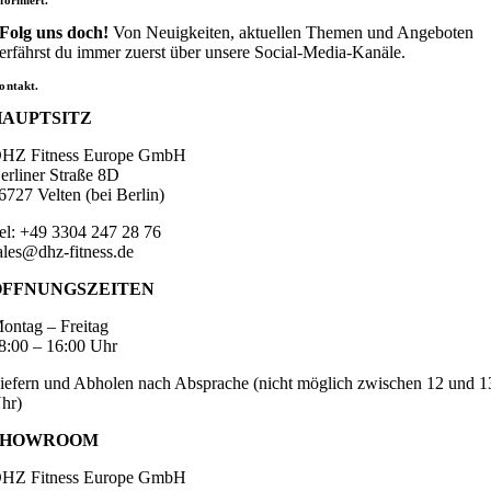
nformiert.
Folg uns doch!
Von Neuigkeiten, aktuellen Themen und Angeboten
erfährst du immer zuerst über unsere Social-Media-Kanäle.
ontakt.
HAUPTSITZ
HZ Fitness Europe GmbH
erliner Straße 8D
6727 Velten (bei Berlin)
el: +49 3304 247 28 76
ales@dhz-fitness.de
ÖFFNUNGSZEITEN
ontag – Freitag
8:00 – 16:00 Uhr
iefern und Abholen nach Absprache (nicht möglich zwischen 12 und 1
hr)
SHOWROOM
HZ Fitness Europe GmbH