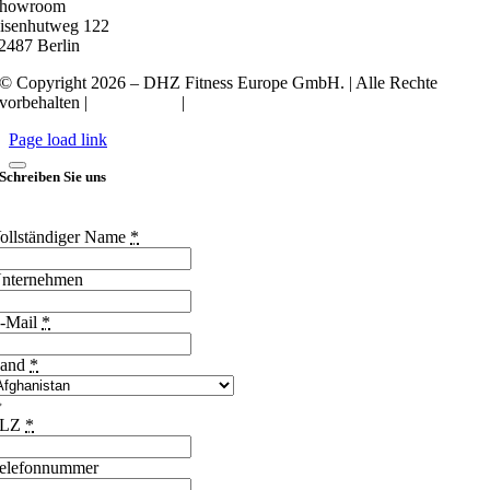
howroom
isenhutweg 122
2487 Berlin
© Copyright 2026 – DHZ Fitness Europe GmbH. | Alle Rechte
vorbehalten |
Datenschutz
|
Impressum
Page load link
Schreiben Sie uns
ollständiger Name
*
nternehmen
-Mail
*
and
*
PLZ
*
elefonnummer