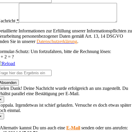
achricht
*
etaillierte Informationen zur Erfüllung unserer Informationspflichten zu
erarbeitung personenbezogener Daten gemäß Art. 13, 14 DSGVO
inden Sie in unserer
Datenschutzerklärung
.
ormular-Schutz: Um fortzufahren, bitte die Rechnung lösen:
 + 2 = ?
lease
Absenden
nter
ielen Dank! Deine Nachricht wurde erfolgreich an uns zugestellt. Du
he
rhältst parallel eine Bestätigung per E-Mail.
haracters
hown
×
n
oppala. Irgendetwas ist schief gelaufen. Versuche es doch etwas später
he
och einmal.
CAPTCHA
×
o
erify
Alternativ kannst Du uns auch eine
E-Mail
senden oder uns anrufen:
hat