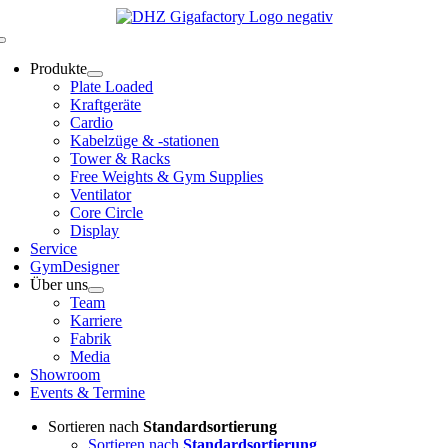
Zum
Inhalt
Toggle
springen
Navigation
Produkte
Plate Loaded
Kraftgeräte
Cardio
Kabelzüge & -stationen
Tower & Racks
Free Weights & Gym Supplies
Ventilator
Core Circle
Display
Service
GymDesigner
Über uns
Team
Karriere
Fabrik
Media
Showroom
Events & Termine
Sortieren nach
Standardsortierung
Sortieren nach
Standardsortierung