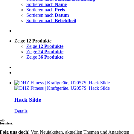
Sortieren nach
Name
Sortieren nach
Preis
Sortieren nach
Datum
Sortieren nach
Beliebtheit
Zeige
12 Produkte
Zeige
12 Produkte
Zeige
24 Produkte
Zeige
36 Produkte
Hack Silde
Details
leib
nformiert.
Folg uns doch!
Von Neuigkeiten, aktuellen Themen und Angeboten