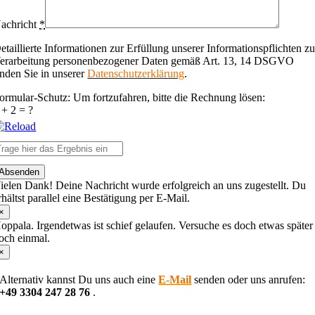
achricht
*
etaillierte Informationen zur Erfüllung unserer Informationspflichten zu
erarbeitung personenbezogener Daten gemäß Art. 13, 14 DSGVO
inden Sie in unserer
Datenschutzerklärung
.
ormular-Schutz: Um fortzufahren, bitte die Rechnung lösen:
 + 2 = ?
lease
Absenden
nter
ielen Dank! Deine Nachricht wurde erfolgreich an uns zugestellt. Du
he
rhältst parallel eine Bestätigung per E-Mail.
haracters
hown
×
n
oppala. Irgendetwas ist schief gelaufen. Versuche es doch etwas später
he
och einmal.
CAPTCHA
×
o
erify
Alternativ kannst Du uns auch eine
E-Mail
senden oder uns anrufen:
hat
+49 3304 247 28 76
.
ou
re