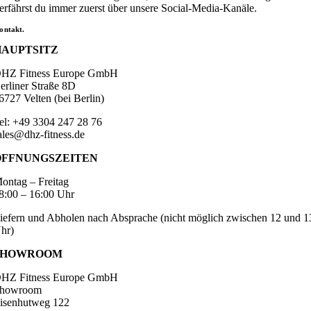
erfährst du immer zuerst über unsere Social-Media-Kanäle.
ontakt.
HAUPTSITZ
HZ Fitness Europe GmbH
erliner Straße 8D
6727 Velten (bei Berlin)
el: +49 3304 247 28 76
ales@dhz-fitness.de
ÖFFNUNGSZEITEN
ontag – Freitag
8:00 – 16:00 Uhr
iefern und Abholen nach Absprache (nicht möglich zwischen 12 und 1
hr)
SHOWROOM
HZ Fitness Europe GmbH
howroom
isenhutweg 122