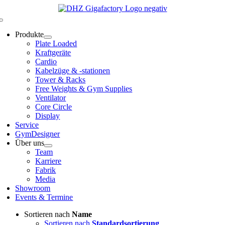
Zum
Inhalt
Toggle
springen
Navigation
Produkte
Plate Loaded
Kraftgeräte
Cardio
Kabelzüge & -stationen
Tower & Racks
Free Weights & Gym Supplies
Ventilator
Core Circle
Display
Service
GymDesigner
Über uns
Team
Karriere
Fabrik
Media
Showroom
Events & Termine
Sortieren nach
Name
Sortieren nach
Standardsortierung