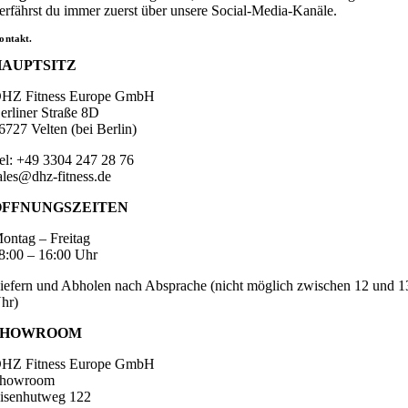
erfährst du immer zuerst über unsere Social-Media-Kanäle.
ontakt.
HAUPTSITZ
HZ Fitness Europe GmbH
erliner Straße 8D
6727 Velten (bei Berlin)
el: +49 3304 247 28 76
ales@dhz-fitness.de
ÖFFNUNGSZEITEN
ontag – Freitag
8:00 – 16:00 Uhr
iefern und Abholen nach Absprache (nicht möglich zwischen 12 und 1
hr)
SHOWROOM
HZ Fitness Europe GmbH
howroom
isenhutweg 122