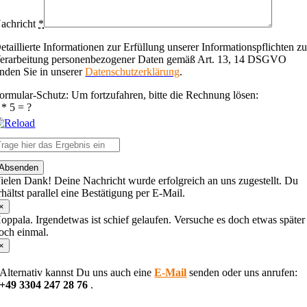
achricht
*
etaillierte Informationen zur Erfüllung unserer Informationspflichten zu
erarbeitung personenbezogener Daten gemäß Art. 13, 14 DSGVO
inden Sie in unserer
Datenschutzerklärung
.
ormular-Schutz: Um fortzufahren, bitte die Rechnung lösen:
 * 5 = ?
lease
Absenden
nter
ielen Dank! Deine Nachricht wurde erfolgreich an uns zugestellt. Du
he
rhältst parallel eine Bestätigung per E-Mail.
haracters
hown
×
n
oppala. Irgendetwas ist schief gelaufen. Versuche es doch etwas später
he
och einmal.
CAPTCHA
×
o
erify
Alternativ kannst Du uns auch eine
E-Mail
senden oder uns anrufen:
hat
+49 3304 247 28 76
.
ou
re