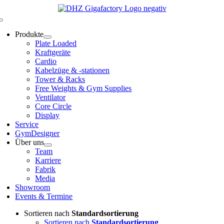
Zum
Inhalt
Toggle
springen
Navigation
Produkte
Plate Loaded
Kraftgeräte
Cardio
Kabelzüge & -stationen
Tower & Racks
Free Weights & Gym Supplies
Ventilator
Core Circle
Display
Service
GymDesigner
Über uns
Team
Karriere
Fabrik
Media
Showroom
Events & Termine
Sortieren nach
Standardsortierung
Sortieren nach
Standardsortierung