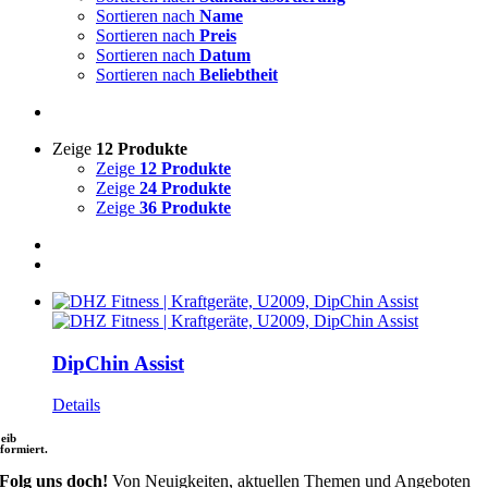
Sortieren nach
Name
Sortieren nach
Preis
Sortieren nach
Datum
Sortieren nach
Beliebtheit
Zeige
12 Produkte
Zeige
12 Produkte
Zeige
24 Produkte
Zeige
36 Produkte
DipChin Assist
Details
leib
nformiert.
Folg uns doch!
Von Neuigkeiten, aktuellen Themen und Angeboten