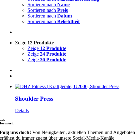
Sortieren nach
Name
Sortieren nach
Preis
Sortieren nach
Datum
Sortieren nach
Beliebtheit
Zeige
12 Produkte
Zeige
12 Produkte
Zeige
24 Produkte
Zeige
36 Produkte
Shoulder Press
Details
leib
nformiert.
Folg uns doch!
Von Neuigkeiten, aktuellen Themen und Angeboten
erfährst du immer zuerst über unsere Social-Media-Kanäle.