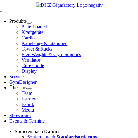
Zum
Inhalt
Toggle
springen
Navigation
Produkte
Plate Loaded
Kraftgeräte
Cardio
Kabelzüge & -stationen
Tower & Racks
Free Weights & Gym Supplies
Ventilator
Core Circle
Display
Service
GymDesigner
Über uns
Team
Karriere
Fabrik
Media
Showroom
Events & Termine
Sortieren nach
Datum
Sortieren nach
Standardsortierung