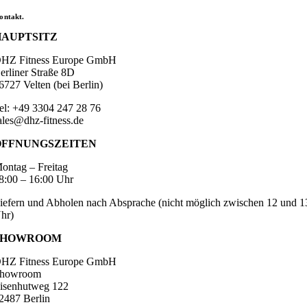
ontakt.
HAUPTSITZ
HZ Fitness Europe GmbH
erliner Straße 8D
6727 Velten (bei Berlin)
el: +49 3304 247 28 76
ales@dhz-fitness.de
ÖFFNUNGSZEITEN
ontag – Freitag
8:00 – 16:00 Uhr
iefern und Abholen nach Absprache (nicht möglich zwischen 12 und 1
hr)
SHOWROOM
HZ Fitness Europe GmbH
howroom
isenhutweg 122
2487 Berlin