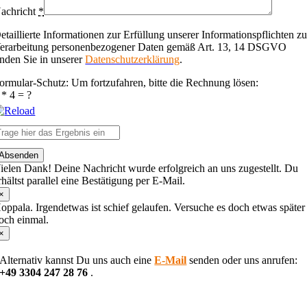
achricht
*
etaillierte Informationen zur Erfüllung unserer Informationspflichten zu
erarbeitung personenbezogener Daten gemäß Art. 13, 14 DSGVO
inden Sie in unserer
Datenschutzerklärung
.
ormular-Schutz: Um fortzufahren, bitte die Rechnung lösen:
 * 4 = ?
lease
Absenden
nter
ielen Dank! Deine Nachricht wurde erfolgreich an uns zugestellt. Du
he
rhältst parallel eine Bestätigung per E-Mail.
haracters
hown
×
n
oppala. Irgendetwas ist schief gelaufen. Versuche es doch etwas später
he
och einmal.
CAPTCHA
×
o
erify
Alternativ kannst Du uns auch eine
E-Mail
senden oder uns anrufen:
hat
+49 3304 247 28 76
.
ou
re
Nach
uman.