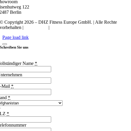
howroom
isenhutweg 122
2487 Berlin
© Copyright 2026 – DHZ Fitness Europe GmbH. | Alle Rechte
vorbehalten |
Datenschutz
|
Impressum
Page load link
Schreiben Sie uns
ollständiger Name
*
nternehmen
-Mail
*
and
*
PLZ
*
elefonnummer