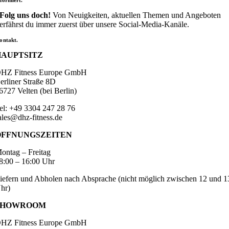
nformiert.
Folg uns doch!
Von Neuigkeiten, aktuellen Themen und Angeboten
erfährst du immer zuerst über unsere Social-Media-Kanäle.
ontakt.
HAUPTSITZ
HZ Fitness Europe GmbH
erliner Straße 8D
6727 Velten (bei Berlin)
el: +49 3304 247 28 76
ales@dhz-fitness.de
ÖFFNUNGSZEITEN
ontag – Freitag
8:00 – 16:00 Uhr
iefern und Abholen nach Absprache (nicht möglich zwischen 12 und 1
hr)
SHOWROOM
HZ Fitness Europe GmbH