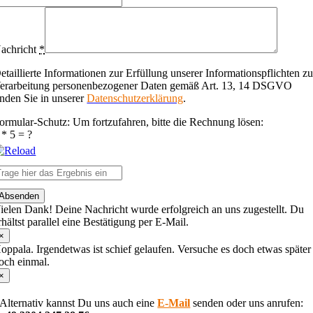
achricht
*
etaillierte Informationen zur Erfüllung unserer Informationspflichten zu
erarbeitung personenbezogener Daten gemäß Art. 13, 14 DSGVO
inden Sie in unserer
Datenschutzerklärung
.
ormular-Schutz: Um fortzufahren, bitte die Rechnung lösen:
 * 5 = ?
lease
Absenden
nter
ielen Dank! Deine Nachricht wurde erfolgreich an uns zugestellt. Du
he
rhältst parallel eine Bestätigung per E-Mail.
haracters
hown
×
n
oppala. Irgendetwas ist schief gelaufen. Versuche es doch etwas später
he
och einmal.
CAPTCHA
×
o
erify
Alternativ kannst Du uns auch eine
E-Mail
senden oder uns anrufen:
hat