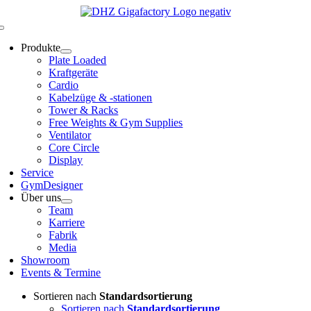
Zum
Inhalt
Toggle
springen
Navigation
Produkte
Plate Loaded
Kraftgeräte
Cardio
Kabelzüge & -stationen
Tower & Racks
Free Weights & Gym Supplies
Ventilator
Core Circle
Display
Service
GymDesigner
Über uns
Team
Karriere
Fabrik
Media
Showroom
Events & Termine
Sortieren nach
Standardsortierung
Sortieren nach
Standardsortierung