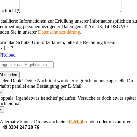
achricht
*
etaillierte Informationen zur Erfüllung unserer Informationspflichten zu
erarbeitung personenbezogener Daten gemäß Art. 13, 14 DSGVO
inden Sie in unserer
Datenschutzerklärung
.
ormular-Schutz: Um fortzufahren, bitte die Rechnung lösen:
 - 1 = ?
lease
Absenden
nter
ielen Dank! Deine Nachricht wurde erfolgreich an uns zugestellt. Du
he
rhältst parallel eine Bestätigung per E-Mail.
haracters
hown
×
n
oppala. Irgendetwas ist schief gelaufen. Versuche es doch etwas später
he
och einmal.
CAPTCHA
×
o
erify
Alternativ kannst Du uns auch eine
E-Mail
senden oder uns anrufen:
hat
+49 3304 247 28 76
.
ou
re