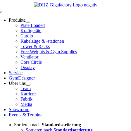
Zum
Inhalt
Toggle
springen
Navigation
Produkte
Plate Loaded
Kraftgeräte
Cardio
Kabelzüge & -stationen
Tower & Racks
Free Weights & Gym Supplies
Ventilator
Core Circle
Display
Service
GymDesigner
Über uns
Team
Karriere
Fabrik
Media
Showroom
Events & Termine
Sortieren nach
Standardsortierung
Sortieren nach
Standardsortierung