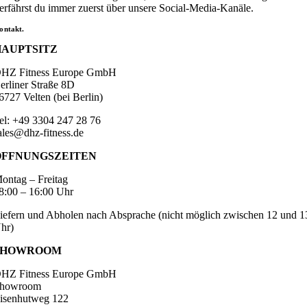
erfährst du immer zuerst über unsere Social-Media-Kanäle.
ontakt.
HAUPTSITZ
HZ Fitness Europe GmbH
erliner Straße 8D
6727 Velten (bei Berlin)
el: +49 3304 247 28 76
ales@dhz-fitness.de
ÖFFNUNGSZEITEN
ontag – Freitag
8:00 – 16:00 Uhr
iefern und Abholen nach Absprache (nicht möglich zwischen 12 und 1
hr)
SHOWROOM
HZ Fitness Europe GmbH
howroom
isenhutweg 122