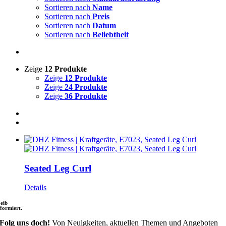
Sortieren nach
Name
Sortieren nach
Preis
Sortieren nach
Datum
Sortieren nach
Beliebtheit
Zeige
12 Produkte
Zeige
12 Produkte
Zeige
24 Produkte
Zeige
36 Produkte
Seated Leg Curl
Details
leib
nformiert.
Folg uns doch!
Von Neuigkeiten, aktuellen Themen und Angeboten