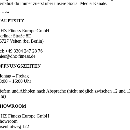
erfährst du immer zuerst über unsere Social-Media-Kanäle.
ontakt.
HAUPTSITZ
HZ Fitness Europe GmbH
erliner Straße 8D
6727 Velten (bei Berlin)
el: +49 3304 247 28 76
ales@dhz-fitness.de
ÖFFNUNGSZEITEN
ontag – Freitag
8:00 – 16:00 Uhr
iefern und Abholen nach Absprache (nicht möglich zwischen 12 und 1
hr)
SHOWROOM
HZ Fitness Europe GmbH
howroom
isenhutweg 122