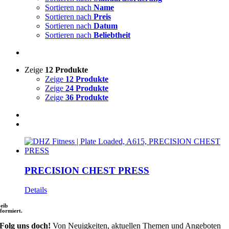
Sortieren nach
Name
Sortieren nach
Preis
Sortieren nach
Datum
Sortieren nach
Beliebtheit
Zeige
12 Produkte
Zeige
12 Produkte
Zeige
24 Produkte
Zeige
36 Produkte
PRECISION CHEST PRESS
Details
leib
nformiert.
Folg uns doch!
Von Neuigkeiten, aktuellen Themen und Angeboten