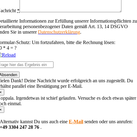
achricht
*
etaillierte Informationen zur Erfüllung unserer Informationspflichten zu
erarbeitung personenbezogener Daten gemäß Art. 13, 14 DSGVO
inden Sie in unserer
Datenschutzerklärung
.
ormular-Schutz: Um fortzufahren, bitte die Rechnung lösen:
0 * 4 = ?
lease
Absenden
nter
ielen Dank! Deine Nachricht wurde erfolgreich an uns zugestellt. Du
he
rhältst parallel eine Bestätigung per E-Mail.
haracters
hown
×
n
oppala. Irgendetwas ist schief gelaufen. Versuche es doch etwas später
he
och einmal.
CAPTCHA
×
o
erify
Alternativ kannst Du uns auch eine
E-Mail
senden oder uns anrufen:
hat
+49 3304 247 28 76
.
ou
re