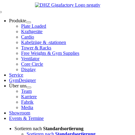
Zum
Inhalt
Toggle
springen
Navigation
Produkte
Plate Loaded
Kraftgeräte
Cardio
Kabelzüge & -stationen
Tower & Racks
Free Weights & Gym Supplies
Ventilator
Core Circle
Display
Service
GymDesigner
Über uns
Team
Karriere
Fabrik
Media
Showroom
Events & Termine
Sortieren nach
Standardsortierung
Sortieren nach
Standardsortierung