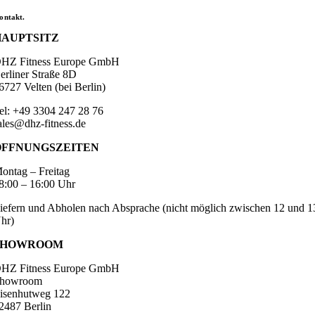
ontakt.
HAUPTSITZ
HZ Fitness Europe GmbH
erliner Straße 8D
6727 Velten (bei Berlin)
el: +49 3304 247 28 76
ales@dhz-fitness.de
ÖFFNUNGSZEITEN
ontag – Freitag
8:00 – 16:00 Uhr
iefern und Abholen nach Absprache (nicht möglich zwischen 12 und 1
hr)
SHOWROOM
HZ Fitness Europe GmbH
howroom
isenhutweg 122
2487 Berlin