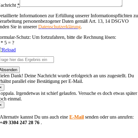
achricht
*
etaillierte Informationen zur Erfüllung unserer Informationspflichten zu
erarbeitung personenbezogener Daten gemäß Art. 13, 14 DSGVO
inden Sie in unserer
Datenschutzerklärung
.
ormular-Schutz: Um fortzufahren, bitte die Rechnung lösen:
 * 5 = ?
lease
Absenden
nter
ielen Dank! Deine Nachricht wurde erfolgreich an uns zugestellt. Du
he
rhältst parallel eine Bestätigung per E-Mail.
haracters
hown
×
n
oppala. Irgendetwas ist schief gelaufen. Versuche es doch etwas später
he
och einmal.
CAPTCHA
×
o
erify
Alternativ kannst Du uns auch eine
E-Mail
senden oder uns anrufen:
hat
+49 3304 247 28 76
.
ou
re
Nach
uman.