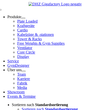
Zum
Inhalt
Toggle
springen
Navigation
Produkte
Plate Loaded
Kraftgeräte
Cardio
Kabelzüge & -stationen
Tower & Racks
Free Weights & Gym Supplies
Ventilator
Core Circle
Display
Service
GymDesigner
Über uns
Team
Karriere
Fabrik
Media
Showroom
Events & Termine
Sortieren nach
Standardsortierung
Sortieren nach
Standardsortierung