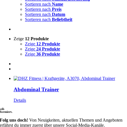
Sortieren nach
Name
Sortieren nach
Preis
Sortieren nach
Datum
Sortieren nach
Beliebtheit
Zeige
12 Produkte
Zeige
12 Produkte
Zeige
24 Produkte
Zeige
36 Produkte
Abdominal Trainer
Details
leib
nformiert.
Folg uns doch!
Von Neuigkeiten, aktuellen Themen und Angeboten
erfährst du immer zuerst über unsere Social-Media-Kanäle.