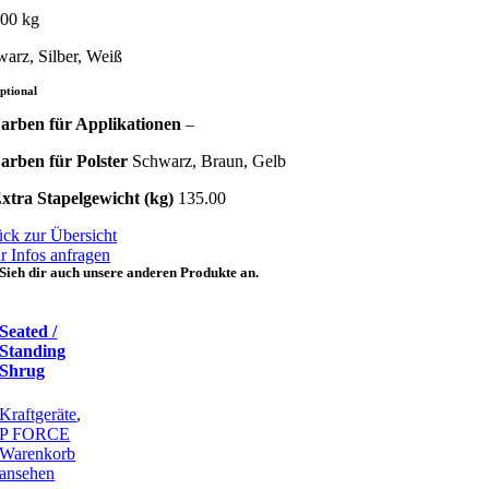
.00 kg
arz, Silber, Weiß
ptional
arben für Applikationen
–
arben für Polster
Schwarz, Braun, Gelb
xtra Stapelgewicht (kg)
135.00
ck zur Übersicht
 Infos anfragen
Sieh dir auch unsere anderen Produkte an.
Seated /
Standing
Shrug
Kraftgeräte
,
P FORCE
Warenkorb
ansehen