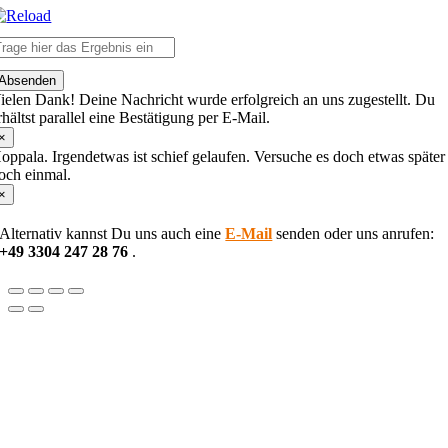
lease
Absenden
nter
ielen Dank! Deine Nachricht wurde erfolgreich an uns zugestellt. Du
he
rhältst parallel eine Bestätigung per E-Mail.
haracters
hown
×
n
oppala. Irgendetwas ist schief gelaufen. Versuche es doch etwas später
he
och einmal.
CAPTCHA
×
o
erify
Alternativ kannst Du uns auch eine
E-Mail
senden oder uns anrufen:
hat
+49 3304 247 28 76
.
ou
re
uman.
Nach
oben