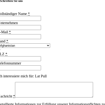
Schreiben Sie uns
ollständiger Name
*
nternehmen
-Mail
*
and
*
PLZ
*
elefonnummer
ch interessiere mich für: Lat Pull
achricht
*
etaillierte Informationen zur Erfüllung unserer Informationspflichten zu