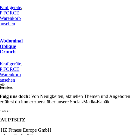
Kraftgeräte
,
P FORCE
Warenkorb
ansehen
Abdominal
Oblique
Crunch
Kraftgeräte
,
P FORCE
Warenkorb
ansehen
leib
nformiert.
Folg uns doch!
Von Neuigkeiten, aktuellen Themen und Angeboten
erfährst du immer zuerst über unsere Social-Media-Kanäle.
ontakt.
HAUPTSITZ
HZ Fitness Europe GmbH