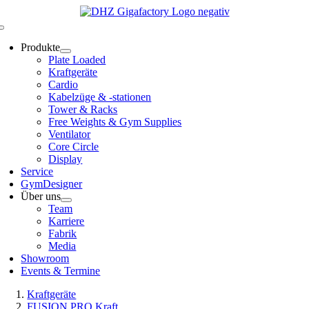
Zum
Inhalt
Toggle
springen
Navigation
Produkte
Plate Loaded
Kraftgeräte
Cardio
Kabelzüge & -stationen
Tower & Racks
Free Weights & Gym Supplies
Ventilator
Core Circle
Display
Service
GymDesigner
Über uns
Team
Karriere
Fabrik
Media
Showroom
Events & Termine
Kraftgeräte
FUSION PRO Kraft