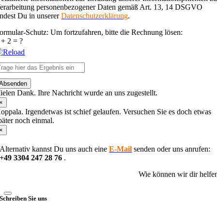
erarbeitung personenbezogener Daten gemäß Art. 13, 14 DSGVO
indest Du in unserer
Datenschutzerklärung
.
ormular-Schutz: Um fortzufahren, bitte die Rechnung lösen:
 + 2 = ?
lease
Absenden
nter
ielen Dank. Ihre Nachricht wurde an uns zugestellt.
he
haracters
×
hown
oppala. Irgendetwas ist schief gelaufen. Versuchen Sie es doch etwas
n
päter noch einmal.
he
×
CAPTCHA
o
Alternativ kannst Du uns auch eine
E-Mail
senden oder uns anrufen:
erify
+49 3304 247 28 76
.
hat
ou
Wie können wir dir helfe
re
uman.
Schreiben Sie uns