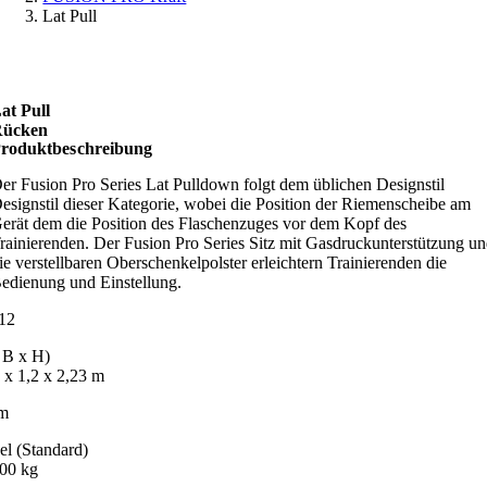
Lat Pull
at Pull
ücken
rodukt­beschreibung
er Fusion Pro Series Lat Pulldown folgt dem üblichen Designstil
esignstil dieser Kategorie, wobei die Position der Riemenscheibe am
erät dem die Position des Flaschenzuges vor dem Kopf des
rainierenden. Der Fusion Pro Series Sitz mit Gasdruckunterstützung u
ie verstellbaren Oberschenkelpolster erleichtern Trainierenden die
edienung und Einstellung.
12
 B x H)
 x 1,2 x 2,23 m
m
el (Standard)
.00 kg