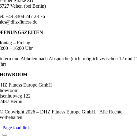
erliner Straße 8D
6727 Velten (bei Berlin)
el: +49 3304 247 28 76
ales@dhz-fitness.de
ÖFFNUNGSZEITEN
ontag – Freitag
8:00 – 16:00 Uhr
iefern und Abholen nach Absprache (nicht möglich zwischen 12 und 1
hr)
SHOWROOM
HZ Fitness Europe GmbH
howroom
isenhutweg 122
2487 Berlin
© Copyright 2026 – DHZ Fitness Europe GmbH. | Alle Rechte
vorbehalten |
Datenschutz
|
Impressum
Page load link