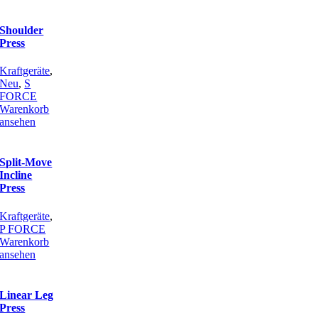
Shoulder
Press
Kraftgeräte
,
Neu
,
S
FORCE
Warenkorb
ansehen
Split-Move
Incline
Press
Kraftgeräte
,
P FORCE
Warenkorb
ansehen
Linear Leg
Press