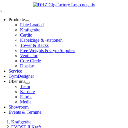
Zum
Inhalt
Toggle
springen
Navigation
Produkte
Plate Loaded
Kraftgeräte
Cardio
Kabelzüge & -stationen
Tower & Racks
Free Weights & Gym Supplies
Ventilator
Core Circle
Display
Service
GymDesigner
Über uns
Team
Karriere
Fabrik
Media
Showroom
Events & Termine
Kraftgeräte
EVOST II Kraft