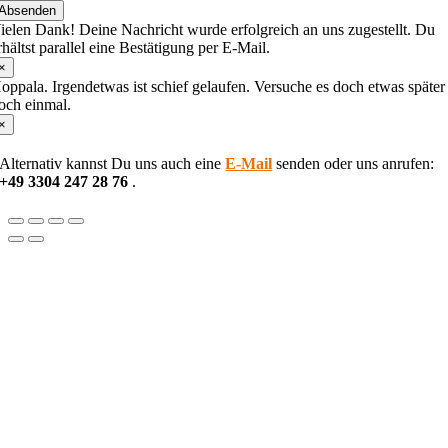
Absenden
nter
ielen Dank! Deine Nachricht wurde erfolgreich an uns zugestellt. Du
he
rhältst parallel eine Bestätigung per E-Mail.
haracters
hown
×
n
oppala. Irgendetwas ist schief gelaufen. Versuche es doch etwas später
he
och einmal.
CAPTCHA
×
o
erify
Alternativ kannst Du uns auch eine
E-Mail
senden oder uns anrufen:
hat
+49 3304 247 28 76
.
ou
re
uman.
Nach
oben