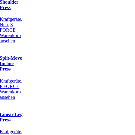
Shoulder
Press
Kraftgeräte
,
Neu
,
S
FORCE
Warenkorb
ansehen
Split-Move
Incline
Press
Kraftgeräte
,
P FORCE
Warenkorb
ansehen
Linear Leg
Press
Kraftgeräte
,