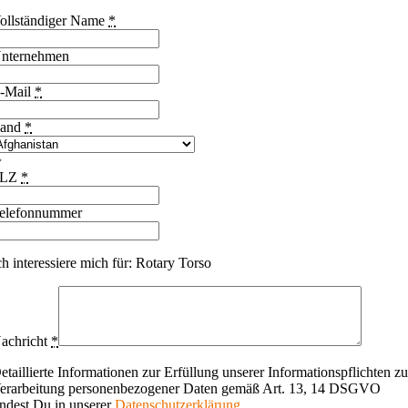
ollständiger Name
*
nternehmen
-Mail
*
and
*
PLZ
*
elefonnummer
ch interessiere mich für: Rotary Torso
achricht
*
etaillierte Informationen zur Erfüllung unserer Informationspflichten zu
erarbeitung personenbezogener Daten gemäß Art. 13, 14 DSGVO
indest Du in unserer
Datenschutzerklärung
.