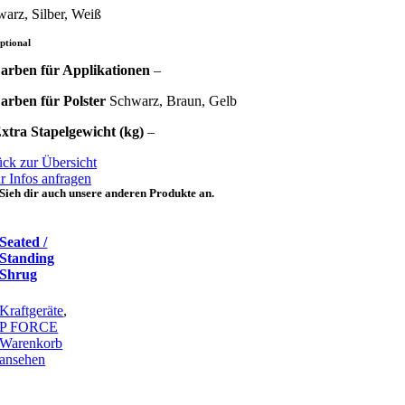
arz, Silber, Weiß
ptional
arben für Applikationen
–
arben für Polster
Schwarz, Braun, Gelb
xtra Stapelgewicht (kg)
–
ck zur Übersicht
 Infos anfragen
Sieh dir auch unsere anderen Produkte an.
Seated /
Standing
Shrug
Kraftgeräte
,
P FORCE
Warenkorb
ansehen