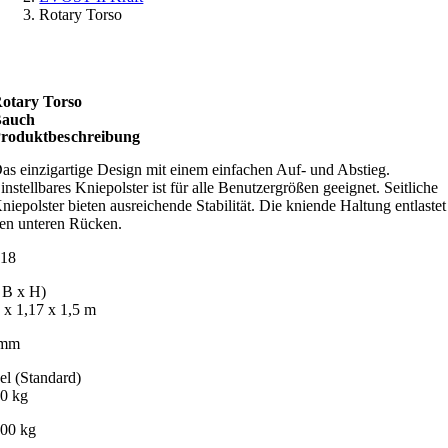
Rotary Torso
otary Torso
auch
rodukt­beschreibung
as einzigartige Design mit einem einfachen Auf- und Abstieg.
instellbares Kniepolster ist für alle Benutzergrößen geeignet. Seitliche
niepolster bieten ausreichende Stabilität. Die kniende Haltung entlastet
en unteren Rücken.
18
 B x H)
 x 1,17 x 1,5 m
 mm
el (Standard)
00 kg
.00 kg