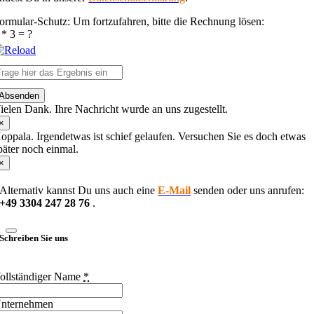
ormular-Schutz: Um fortzufahren, bitte die Rechnung lösen:
 * 3 = ?
lease
Absenden
nter
ielen Dank. Ihre Nachricht wurde an uns zugestellt.
he
haracters
×
hown
oppala. Irgendetwas ist schief gelaufen. Versuchen Sie es doch etwas
n
päter noch einmal.
he
×
CAPTCHA
o
Alternativ kannst Du uns auch eine
E-Mail
senden oder uns anrufen:
erify
+49 3304 247 28 76
.
hat
ou
re
Schreiben Sie uns
uman.
ollständiger Name
*
nternehmen