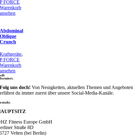
P FORCE
Warenkorb
ansehen
Abdominal
Oblique
Crunch
Kraftgeräte
,
P FORCE
Warenkorb
ansehen
leib
nformiert.
Folg uns doch!
Von Neuigkeiten, aktuellen Themen und Angeboten
erfährst du immer zuerst über unsere Social-Media-Kanäle.
ontakt.
HAUPTSITZ
HZ Fitness Europe GmbH
erliner Straße 8D
6727 Velten (bei Berlin)