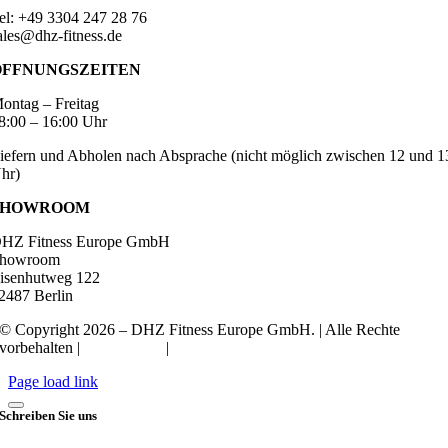
el: +49 3304 247 28 76
ales@dhz-fitness.de
ÖFFNUNGSZEITEN
ontag – Freitag
8:00 – 16:00 Uhr
iefern und Abholen nach Absprache (nicht möglich zwischen 12 und 1
hr)
SHOWROOM
HZ Fitness Europe GmbH
howroom
isenhutweg 122
2487 Berlin
© Copyright 2026 – DHZ Fitness Europe GmbH. | Alle Rechte
vorbehalten |
Datenschutz
|
Impressum
Page load link
Schreiben Sie uns