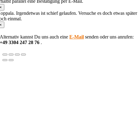
rhältst parallel eine Bestätigung per E-Mail.
haracters
hown
×
n
oppala. Irgendetwas ist schief gelaufen. Versuche es doch etwas später
he
och einmal.
CAPTCHA
×
o
erify
Alternativ kannst Du uns auch eine
E-Mail
senden oder uns anrufen:
hat
+49 3304 247 28 76
.
ou
re
uman.
Nach
oben