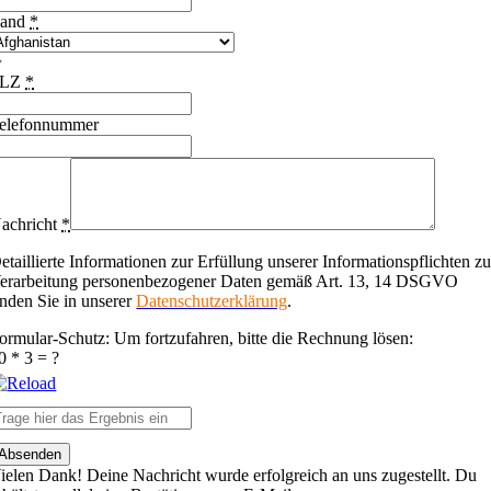
and
*
PLZ
*
elefonnummer
achricht
*
etaillierte Informationen zur Erfüllung unserer Informationspflichten zu
erarbeitung personenbezogener Daten gemäß Art. 13, 14 DSGVO
inden Sie in unserer
Datenschutzerklärung
.
ormular-Schutz: Um fortzufahren, bitte die Rechnung lösen:
0 * 3 = ?
lease
Absenden
nter
ielen Dank! Deine Nachricht wurde erfolgreich an uns zugestellt. Du
he