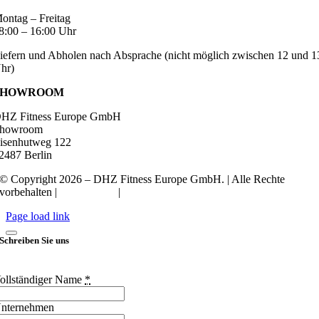
ontag – Freitag
8:00 – 16:00 Uhr
iefern und Abholen nach Absprache (nicht möglich zwischen 12 und 1
hr)
SHOWROOM
HZ Fitness Europe GmbH
howroom
isenhutweg 122
2487 Berlin
© Copyright 2026 – DHZ Fitness Europe GmbH. | Alle Rechte
vorbehalten |
Datenschutz
|
Impressum
Page load link
Schreiben Sie uns
ollständiger Name
*
nternehmen