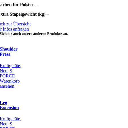
arben für Polster
–
xtra Stapelgewicht (kg)
–
ck zur Übersicht
 Infos anfragen
Sieh dir auch unsere anderen Produkte an.
Shoulder
Press
Kraftgeräte
,
Neu
,
S
FORCE
Warenkorb
ansehen
Leg
Extension
Kraftgeräte
,
Neu
,
S