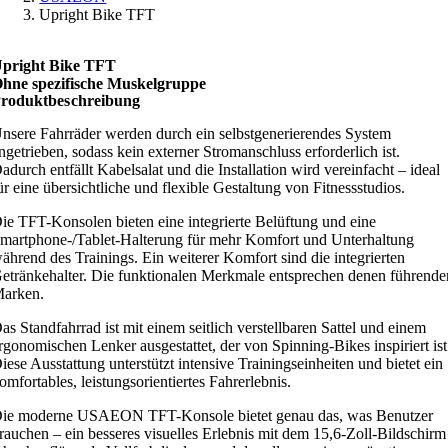
Upright Bike TFT
pright Bike TFT
hne spezifische Muskelgruppe
rodukt­beschreibung
nsere Fahrräder werden durch ein selbstgenerierendes System
ngetrieben, sodass kein externer Stromanschluss erforderlich ist.
adurch entfällt Kabelsalat und die Installation wird vereinfacht – ideal
ür eine übersichtliche und flexible Gestaltung von Fitnessstudios.
ie TFT-Konsolen bieten eine integrierte Belüftung und eine
martphone-/Tablet-Halterung für mehr Komfort und Unterhaltung
ährend des Trainings. Ein weiterer Komfort sind die integrierten
etränkehalter. Die funktionalen Merkmale entsprechen denen führende
arken.
as Standfahrrad ist mit einem seitlich verstellbaren Sattel und einem
rgonomischen Lenker ausgestattet, der von Spinning-Bikes inspiriert ist
iese Ausstattung unterstützt intensive Trainingseinheiten und bietet ein
omfortables, leistungsorientiertes Fahrerlebnis.
ie moderne USAEON TFT-Konsole bietet genau das, was Benutzer
rauchen – ein besseres visuelles Erlebnis mit dem 15,6-Zoll-Bildschirm