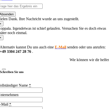
lease
Absenden
nter
ielen Dank. Ihre Nachricht wurde an uns zugestellt.
he
haracters
×
hown
oppala. Irgendetwas ist schief gelaufen. Versuchen Sie es doch etwas
n
päter noch einmal.
he
×
CAPTCHA
o
Alternativ kannst Du uns auch eine
E-Mail
senden oder uns anrufen:
erify
+49 3304 247 28 76
.
hat
ou
Wie können wir dir helfe
re
uman.
Schreiben Sie uns
ollständiger Name
*
nternehmen
-Mail
*