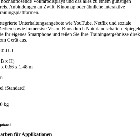
 hochauflösende Vollfarbdisplays und das alles zu einem günstigen
reis. Anbindungen an Zwift, Kinomap oder ähnliche interaktive
rainingsplattformen.
ntegrierte Unterhaltungsangebote wie YouTube, Netflix und soziale
edien sowie immersive Vision Runs durch Naturlandschaften. Spiegel
ie Ihr eigenes Smartphone und teilen Sie Ihre Trainingsergebnisse direk
om Gerät aus.
05U-T
 B x H)
 x 0,66 x 1,48 m
m
el (Standard)
g
00 kg
ptional
arben für Applikationen
–