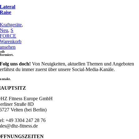
Lateral
Raise
Kraftgeräte
,
Neu
,
S
FORCE
Warenkorb
ansehen
leib
nformiert.
Folg uns doch!
Von Neuigkeiten, aktuellen Themen und Angeboten
erfährst du immer zuerst über unsere Social-Media-Kanäle.
ontakt.
HAUPTSITZ
HZ Fitness Europe GmbH
erliner Straße 8D
6727 Velten (bei Berlin)
el: +49 3304 247 28 76
ales@dhz-fitness.de
ÖFFNUNGSZEITEN