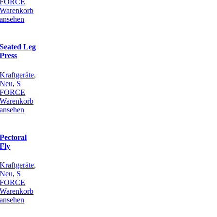
FORCE
Warenkorb
ansehen
Seated Leg
Press
Kraftgeräte
,
Neu
,
S
FORCE
Warenkorb
ansehen
Pectoral
Fly
Kraftgeräte
,
Neu
,
S
FORCE
Warenkorb
ansehen