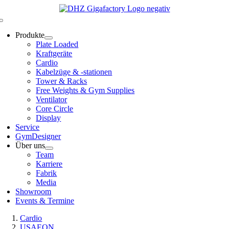
Zum
Inhalt
Toggle
springen
Navigation
Produkte
Plate Loaded
Kraftgeräte
Cardio
Kabelzüge & -stationen
Tower & Racks
Free Weights & Gym Supplies
Ventilator
Core Circle
Display
Service
GymDesigner
Über uns
Team
Karriere
Fabrik
Media
Showroom
Events & Termine
Cardio
USAEON